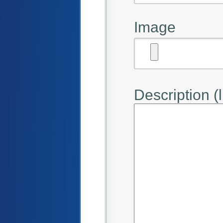
Image
Description (