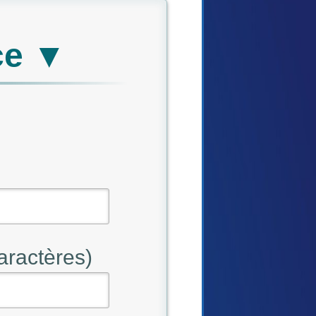
ce ▼
aractères)