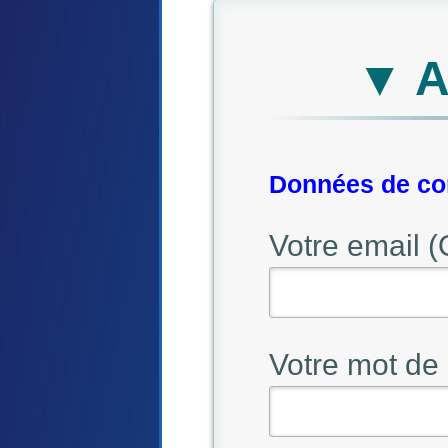
▼ A
Données de con
Votre email (
Votre mot de 