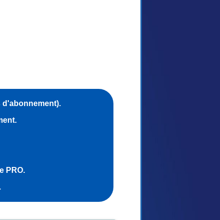
s d'abonnement).
ment.
ce PRO.
.