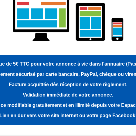
e de 5€ TTC pour votre annonce à vie dans l'annuaire (Pa
ement sécurisé par carte bancaire, PayPal, chèque ou vire
Facture acquittée dès réception de votre règlement.
Validation immédiate de votre annonce.
e modifiable gratuitement et en illimité depuis votre Espa
Lien en dur vers votre site internet ou votre page Facebook