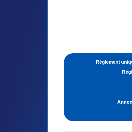
Règlement uniqu
Règl
Annonc