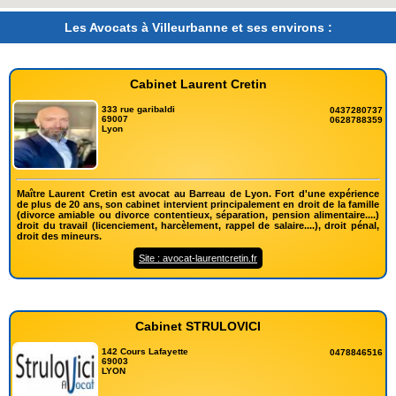
Les Avocats à Villeurbanne et ses environs :
Cabinet Laurent Cretin
333 rue garibaldi
0437280737
69007
0628788359
Lyon
Maître Laurent Cretin est avocat au Barreau de Lyon. Fort d'une expérience
de plus de 20 ans, son cabinet intervient principalement en droit de la famille
(divorce amiable ou divorce contentieux, séparation, pension alimentaire....)
droit du travail (licenciement, harcèlement, rappel de salaire....), droit pénal,
droit des mineurs.
Site : avocat-laurentcretin.fr
Cabinet STRULOVICI
142 Cours Lafayette
0478846516
69003
LYON