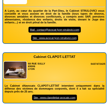
A Lyon, au cœur du quartier de la Part-Dieu, le Cabinet STRULOVICI vous
conseille et vous assiste en droit de la famille (tous types de divorce,
divorces amiables et divorces conflictuels, y compris avec SAP, pensions
alimentaires, résidence des enfants, droits de visite, devant le Juge des
enfants…) et en droit pénal de la famille.
Mail : contact@avocat-lyon-strulovici.com
Site : www.avocat-lyon-strulovici.com
Cabinet CLAPOT-LETTAT
68 RUE SULLY
0437472425
69006
LYON
Le Cabinet d4avocats CLAPOT-LETTAT intervient uniquement dans la
défense des victimes de dommages corporels, dont il a fait sa spécialité
depuis près de 25 ans.
Site : www.clapotlettat-avocats.com