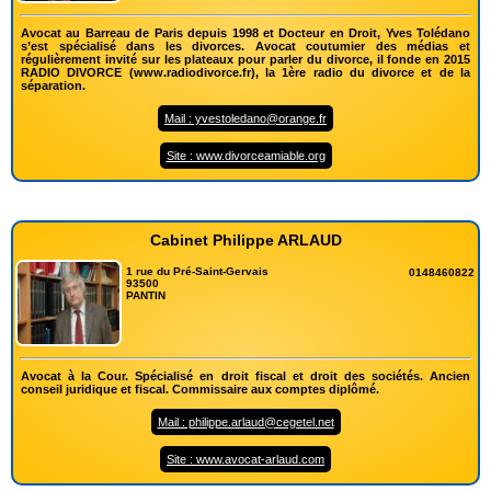
Avocat au Barreau de Paris depuis 1998 et Docteur en Droit, Yves Tolédano
s’est spécialisé dans les divorces. Avocat coutumier des médias et
régulièrement invité sur les plateaux pour parler du divorce, il fonde en 2015
RADIO DIVORCE (www.radiodivorce.fr), la 1ère radio du divorce et de la
séparation.
Mail : yvestoledano@orange.fr
Site : www.divorceamiable.org
Cabinet Philippe ARLAUD
1 rue du Pré-Saint-Gervais
0148460822
93500
PANTIN
Avocat à la Cour. Spécialisé en droit fiscal et droit des sociétés. Ancien
conseil juridique et fiscal. Commissaire aux comptes diplômé.
Mail : philippe.arlaud@cegetel.net
Site : www.avocat-arlaud.com