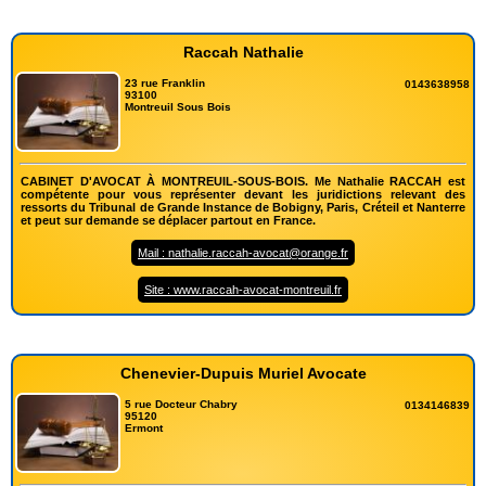
Raccah Nathalie
23 rue Franklin
0143638958
93100
Montreuil Sous Bois
CABINET D'AVOCAT À MONTREUIL-SOUS-BOIS. Me Nathalie RACCAH est
compétente pour vous représenter devant les juridictions relevant des
ressorts du Tribunal de Grande Instance de Bobigny, Paris, Créteil et Nanterre
et peut sur demande se déplacer partout en France.
Mail : nathalie.raccah-avocat@orange.fr
Site : www.raccah-avocat-montreuil.fr
Chenevier-Dupuis Muriel Avocate
5 rue Docteur Chabry
0134146839
95120
Ermont