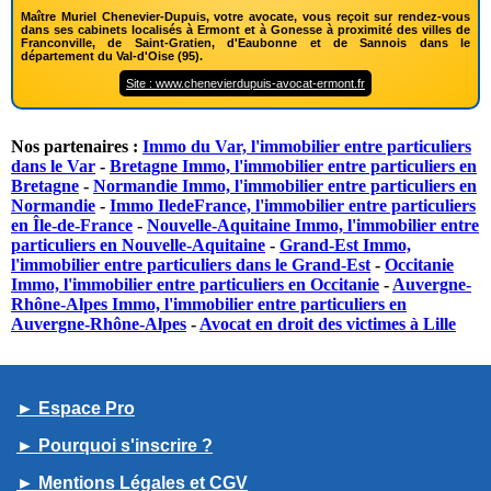
Maître Muriel Chenevier-Dupuis, votre avocate, vous reçoit sur rendez-vous
dans ses cabinets localisés à Ermont et à Gonesse à proximité des villes de
Franconville, de Saint-Gratien, d'Eaubonne et de Sannois dans le
département du Val-d'Oise (95).
Site : www.chenevierdupuis-avocat-ermont.fr
Nos partenaires :
Immo du Var, l'immobilier entre particuliers
dans le Var
-
Bretagne Immo, l'immobilier entre particuliers en
Bretagne
-
Normandie Immo, l'immobilier entre particuliers en
Normandie
-
Immo IledeFrance, l'immobilier entre particuliers
en Île-de-France
-
Nouvelle-Aquitaine Immo, l'immobilier entre
particuliers en Nouvelle-Aquitaine
-
Grand-Est Immo,
l'immobilier entre particuliers dans le Grand-Est
-
Occitanie
Immo, l'immobilier entre particuliers en Occitanie
-
Auvergne-
Rhône-Alpes Immo, l'immobilier entre particuliers en
Auvergne-Rhône-Alpes
-
Avocat en droit des victimes à Lille
► Espace Pro
► Pourquoi s'inscrire ?
► Mentions Légales et CGV