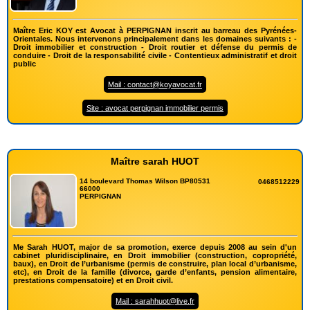
Maître Eric KOY est Avocat à PERPIGNAN inscrit au barreau des Pyrénées-
Orientales. Nous intervenons principalement dans les domaines suivants : -
Droit immobilier et construction - Droit routier et défense du permis de
conduire - Droit de la responsabilité civile - Contentieux administratif et droit
public
Mail : contact@koyavocat.fr
Site : avocat perpignan immobilier permis
Maître sarah HUOT
14 boulevard Thomas Wilson BP80531
0468512229
66000
PERPIGNAN
Me Sarah HUOT, major de sa promotion, exerce depuis 2008 au sein d'un
cabinet pluridisciplinaire, en Droit immobilier (construction, copropriété,
baux), en Droit de l’urbanisme (permis de construire, plan local d’urbanisme,
etc), en Droit de la famille (divorce, garde d’enfants, pension alimentaire,
prestations compensatoire) et en Droit civil.
Mail : sarahhuot@live.fr