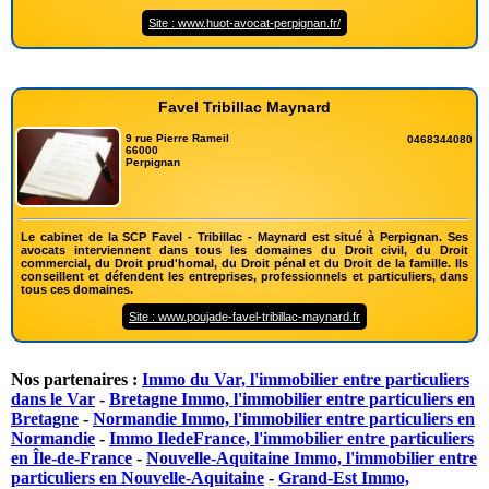
Site : www.huot-avocat-perpignan.fr/
Favel Tribillac Maynard
9 rue Pierre Rameil
0468344080
66000
Perpignan
Le cabinet de la SCP Favel - Tribillac - Maynard est situé à Perpignan. Ses
avocats interviennent dans tous les domaines du Droit civil, du Droit
commercial, du Droit prud'homal, du Droit pénal et du Droit de la famille. Ils
conseillent et défendent les entreprises, professionnels et particuliers, dans
tous ces domaines.
Site : www.poujade-favel-tribillac-maynard.fr
Nos partenaires :
Immo du Var, l'immobilier entre particuliers
dans le Var
-
Bretagne Immo, l'immobilier entre particuliers en
Bretagne
-
Normandie Immo, l'immobilier entre particuliers en
Normandie
-
Immo IledeFrance, l'immobilier entre particuliers
en Île-de-France
-
Nouvelle-Aquitaine Immo, l'immobilier entre
particuliers en Nouvelle-Aquitaine
-
Grand-Est Immo,