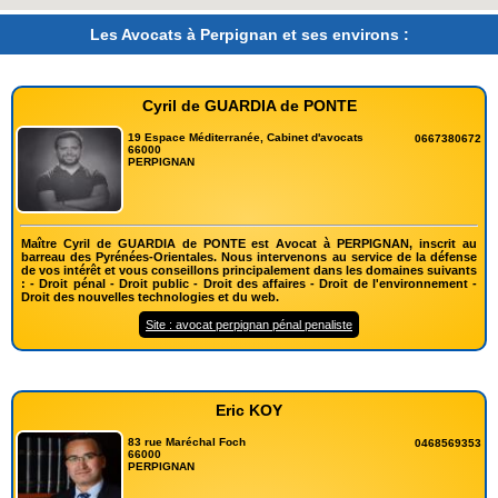
Les Avocats à Perpignan et ses environs :
Cyril de GUARDIA de PONTE
19 Espace Méditerranée, Cabinet d'avocats
0667380672
66000
PERPIGNAN
Maître Cyril de GUARDIA de PONTE est Avocat à PERPIGNAN, inscrit au
barreau des Pyrénées-Orientales. Nous intervenons au service de la défense
de vos intérêt et vous conseillons principalement dans les domaines suivants
: - Droit pénal - Droit public - Droit des affaires - Droit de l'environnement -
Droit des nouvelles technologies et du web.
Site : avocat perpignan pénal penaliste
Eric KOY
83 rue Maréchal Foch
0468569353
66000
PERPIGNAN