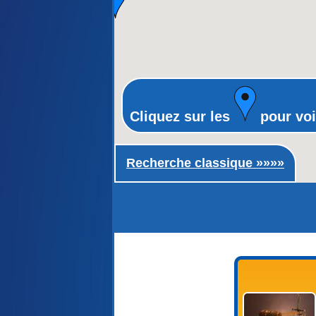
Cliquez sur les
pour voi
Recherche classique ►
Recherche classique »»»»