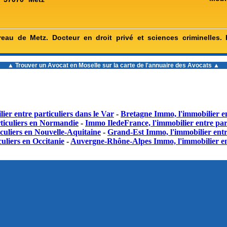
eau de Metz. Docteur en droit privé et sciences criminelles.
▲ Trouver un
Avocat en Moselle
sur la carte de l'annuaire des Avocats ▲
ier entre particuliers dans le Var
-
Bretagne Immo, l'immobilier en
ticuliers en Normandie
-
Immo IledeFrance, l'immobilier entre part
culiers en Nouvelle-Aquitaine
-
Grand-Est Immo, l'immobilier entr
uliers en Occitanie
-
Auvergne-Rhône-Alpes Immo, l'immobilier en