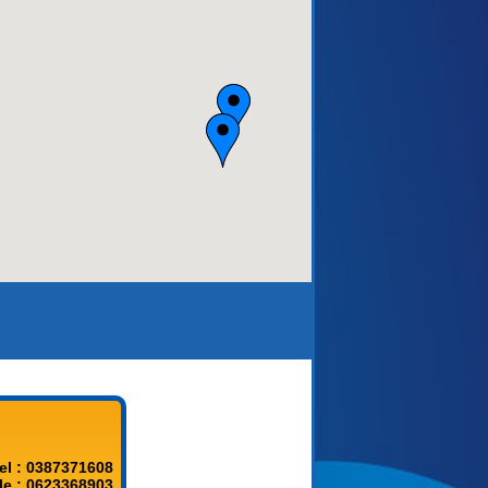
aca)
el : 0387371608
le : 0623368903