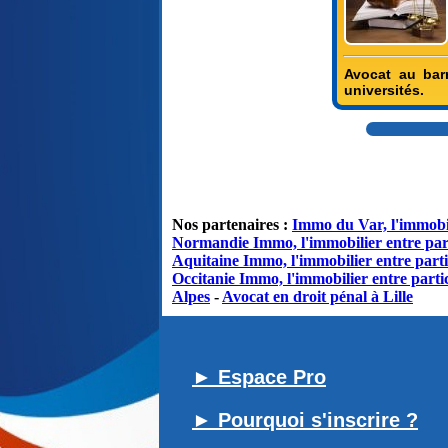
Avocat au barr
universités.
Nos partenaires :
Immo du Var, l'immobil
Normandie Immo, l'immobilier entre par
Aquitaine Immo, l'immobilier entre parti
Occitanie Immo, l'immobilier entre partic
Alpes
-
Avocat en droit pénal à Lille
► Espace Pro
► Pourquoi s'inscrire ?