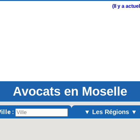
(Il y a actu
Avocats en Moselle
ille :
▼ Les Régions ▼
Alsace
Aquitaine