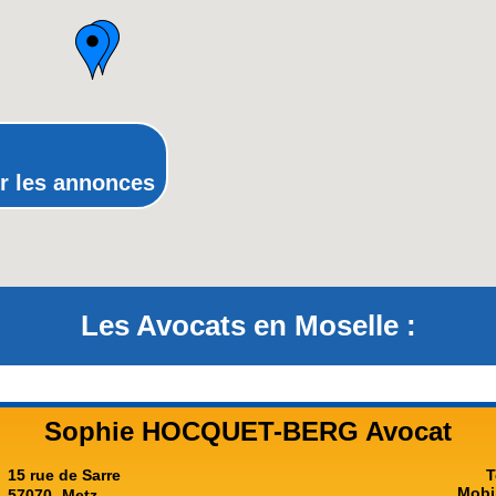
Picardie
Poitou-Charentes
Provence-Alpes-Côte-d'Azur(p
Rhône-Alpes
r les annonces
Les Avocats en Moselle :
Sophie HOCQUET-BERG Avocat
15 rue de Sarre
T
Mobi
57070
Metz