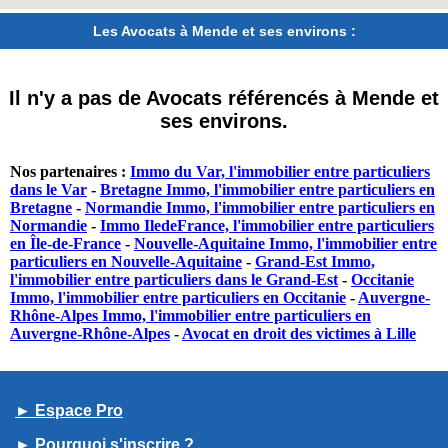
Les Avocats à Mende et ses environs :
Il n'y a pas de Avocats référencés à Mende et
ses environs.
Nos partenaires :
Immo du Var, l'immobilier entre particuliers
dans le Var
-
Bretagne Immo, l'immobilier entre particuliers en
Bretagne
-
Normandie Immo, l'immobilier entre particuliers en
Normandie
-
Immo IledeFrance, l'immobilier entre particuliers
en Île-de-France
-
Nouvelle-Aquitaine Immo, l'immobilier entre
particuliers en Nouvelle-Aquitaine
-
Grand-Est Immo,
l'immobilier entre particuliers dans le Grand-Est
-
Occitanie
Immo, l'immobilier entre particuliers en Occitanie
-
Auvergne-
Rhône-Alpes Immo, l'immobilier entre particuliers en
Auvergne-Rhône-Alpes
-
Avocat en droit des victimes à Lille
► Espace Pro
► Pourquoi s'inscrire ?