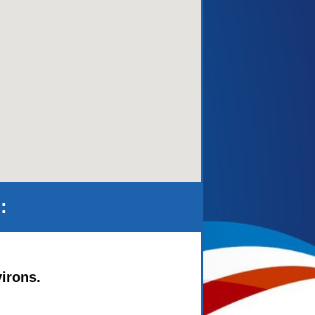
aca)
:
virons.