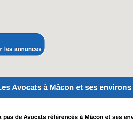
Picardie
Poitou-Charentes
Provence-Alpes-Côte-d'Azur(p
Rhône-Alpes
r les annonces
Les Avocats à Mâcon et ses environs 
 a pas de Avocats référencés à Mâcon et ses en