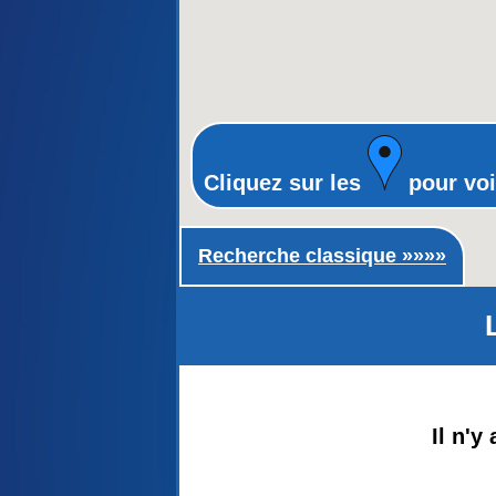
Cliquez sur les
pour voi
Recherche classique ►
Recherche classique »»»»
Il n'y