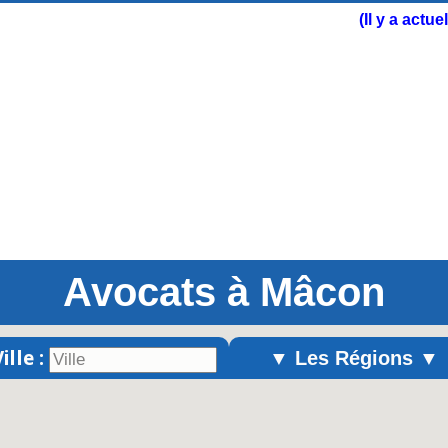
(Il y a actu
Avocats à Mâcon
ille :
▼ Les Régions ▼
Alsace
Aquitaine