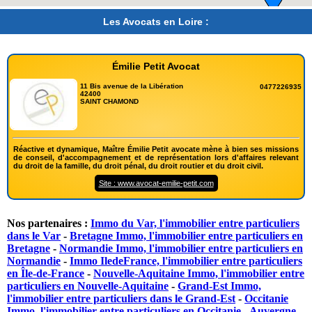
Les Avocats en Loire :
Émilie Petit Avocat
11 Bis avenue de la Libération
0477226935
42400
SAINT CHAMOND
Réactive et dynamique, Maître Émilie Petit avocate mène à bien ses missions
de conseil, d'accompagnement et de représentation lors d'affaires relevant
du droit de la famille, du droit pénal, du droit routier et du droit civil.
Site : www.avocat-emilie-petit.com
Nos partenaires :
Immo du Var, l'immobilier entre particuliers
dans le Var
-
Bretagne Immo, l'immobilier entre particuliers en
Bretagne
-
Normandie Immo, l'immobilier entre particuliers en
Normandie
-
Immo IledeFrance, l'immobilier entre particuliers
en Île-de-France
-
Nouvelle-Aquitaine Immo, l'immobilier entre
particuliers en Nouvelle-Aquitaine
-
Grand-Est Immo,
l'immobilier entre particuliers dans le Grand-Est
-
Occitanie
Immo, l'immobilier entre particuliers en Occitanie
-
Auvergne-