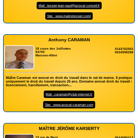
Mail : tessier.jean-paul@avocat-conseil.fr
Site : www.maitretessier.com/
Anthony CARAMAN
18 cours des Juilliottes
0143762502
94700
0634598288
Maisons-Alfort
Maître Caraman est avocat en droit du travail dans le val de marne. Il pratique
uniquement le droit du travail depuis 25 ans. Domaine avocat droit du travail :
licenciement, harcèlement, transaction...
Mail : caraman@club-internet.fr
Site : www.avocat-caraman.com
MAÎTRE JÉRÔME KARSERTY
15 rue de Berri
0644680413