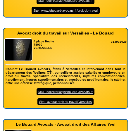
Mail : secretariat@lebouard-avocats.fr
Site : www.lebouard-avocats.fr/droit-du-travail
Avocat droit du travail sur Versailles - Le Bouard
4 place Hoche
013902029
78000
VERSAILLES
Cabinet Le Bouard Avocats, établi à Versailles et intervenant dans tout le
département des Yvelines (78), conseille et assiste salariés et employeurs en
droit du travail. Spécialiste des licenciements, ruptures conventionnelles,
harcèlement, heures supplémentaires et procédures prud’homales, le cabinet
offre une défense stratégique, personnalisée
Mail : secretariat@lebouard-avocats.fr
Site : avocat droit du travail Versailles
Le Bouard Avocats - Avocat droit des Affaires Yvel