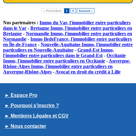
« Précédent
1
2
Suivant »
Nos partenaires :
Immo du Var, l'immobilier entre particuliers
dans le Var
-
Bretagne Immo, l'immobilier entre particuliers en
Bretagne
-
Normandie Immo, l'immobilier entre particuliers en
Normandie
-
Immo IledeFrance, l'immobilier entre particuliers
en Île-de-France
-
Nouvelle-Aquitaine Immo, l'immobilier entre
particuliers en Nouvelle-Aquitaine
-
Grand-Est Immo,
l'immobilier entre particuliers dans le Grand-Est
-
Occitanie
Immo, l'immobilier entre particuliers en Occitanie
-
Auvergne-
Rhône-Alpes Immo, l'immobilier entre particuliers en
Auvergne-Rhône-Alpes
-
Avocat en droit du crédit à Lille
► Espace Pro
► Pourquoi s'inscrire ?
► Mentions Légales et CGV
► Nous contacter