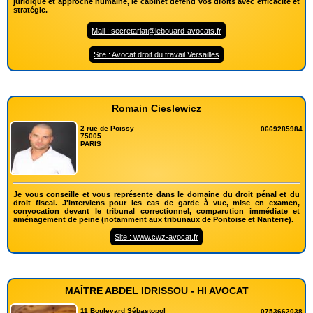
juridique et approche humaine, le cabinet défend vos droits avec efficacité et
stratégie.
Mail : secretariat@lebouard-avocats.fr
Site : Avocat droit du travail Versailles
Romain Cieslewicz
2 rue de Poissy
0669285984
75005
PARIS
Je vous conseille et vous représente dans le domaine du droit pénal et du
droit fiscal. J'interviens pour les cas de garde à vue, mise en examen,
convocation devant le tribunal correctionnel, comparution immédiate et
aménagement de peine (notamment aux tribunaux de Pontoise et Nanterre).
Site : www.cwz-avocat.fr
MAÎTRE ABDEL IDRISSOU - HI AVOCAT
11 Boulevard Sébastopol
0753662038