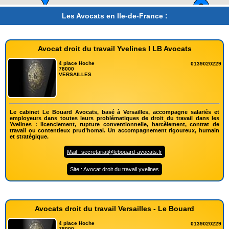
Les Avocats en Ile-de-France :
Avocat droit du travail Yvelines I LB Avocats
4 place Hoche
0139020229
78000
VERSAILLES
Le cabinet Le Bouard Avocats, basé à Versailles, accompagne salariés et
employeurs dans toutes leurs problématiques de droit du travail dans les
Yvelines : licenciement, rupture conventionnelle, harcèlement, contrat de
travail ou contentieux prud’homal. Un accompagnement rigoureux, humain
et stratégique.
Mail : secretariat@lebouard-avocats.fr
Site : Avocat droit du travail yvelines
Avocats droit du travail Versailles - Le Bouard
4 place Hoche
0139020229
78000