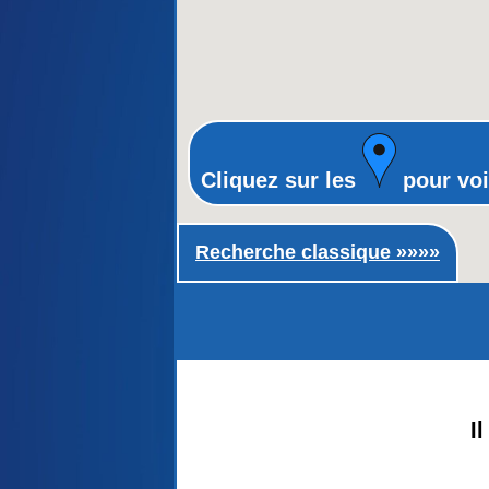
Cliquez sur les
pour voi
Recherche classique ►
Recherche classique »»»»
I