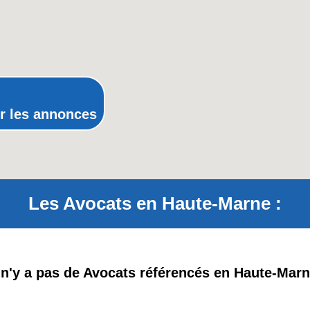
Picardie
Poitou-Charentes
Provence-Alpes-Côte-d'Azur(p
Rhône-Alpes
r les annonces
Les Avocats en Haute-Marne :
l n'y a pas de Avocats référencés en Haute-Marn