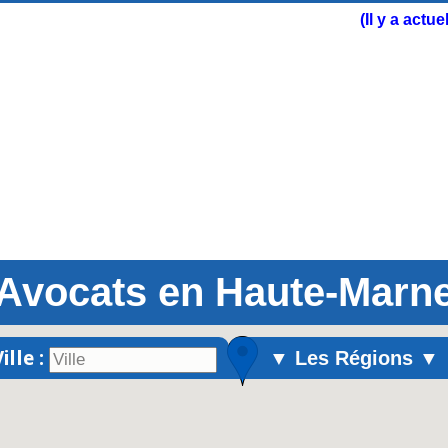
(Il y a actu
Avocats en Haute-Marn
ille :
▼ Les Régions ▼
Alsace
Aquitaine