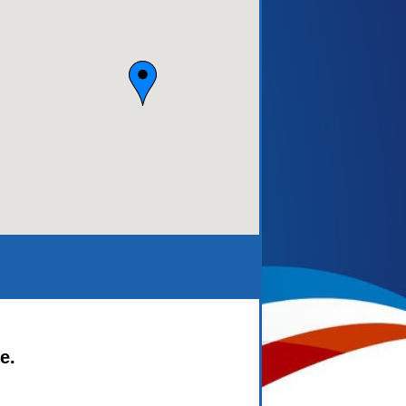
aca)
e.