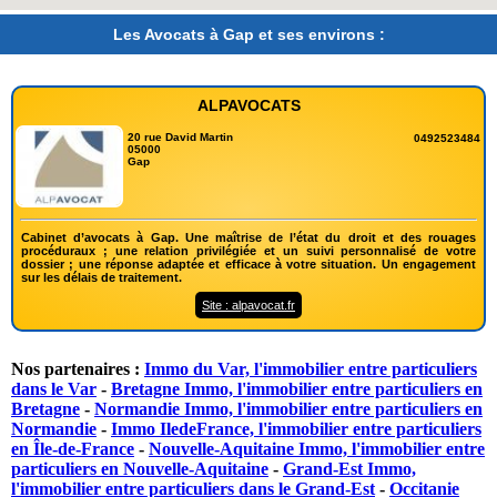
Les Avocats à Gap et ses environs :
ALPAVOCATS
20 rue David Martin
0492523484
05000
Gap
Cabinet d’avocats à Gap. Une maîtrise de l’état du droit et des rouages
procéduraux ; une relation privilégiée et un suivi personnalisé de votre
dossier ; une réponse adaptée et efficace à votre situation. Un engagement
sur les délais de traitement.
Site : alpavocat.fr
Nos partenaires :
Immo du Var, l'immobilier entre particuliers
dans le Var
-
Bretagne Immo, l'immobilier entre particuliers en
Bretagne
-
Normandie Immo, l'immobilier entre particuliers en
Normandie
-
Immo IledeFrance, l'immobilier entre particuliers
en Île-de-France
-
Nouvelle-Aquitaine Immo, l'immobilier entre
particuliers en Nouvelle-Aquitaine
-
Grand-Est Immo,
l'immobilier entre particuliers dans le Grand-Est
-
Occitanie