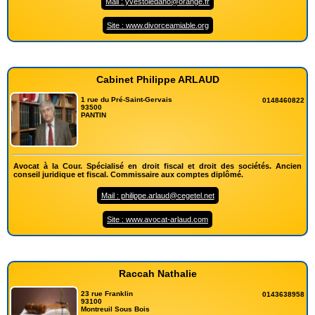
Mail : yvestoledano@orange.fr
Site : www.divorceamiable.org
Cabinet Philippe ARLAUD
1 rue du Pré-Saint-Gervais
0148460822
93500
PANTIN
Avocat à la Cour. Spécialisé en droit fiscal et droit des sociétés. Ancien
conseil juridique et fiscal. Commissaire aux comptes diplômé.
Mail : philippe.arlaud@cegetel.net
Site : www.avocat-arlaud.com
Raccah Nathalie
23 rue Franklin
0143638958
93100
Montreuil Sous Bois