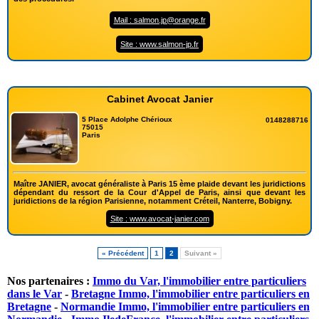
Mail : salmon.jp@orange.fr
Site : www.salmon-jp.fr
Cabinet Avocat Janier
5 Place Adolphe Chérioux
0148288716
75015
Paris
Maître JANIER, avocat généraliste à Paris 15 ème plaide devant les juridictions
dépendant du ressort de la Cour d'Appel de Paris, ainsi que devant les
juridictions de la région Parisienne, notamment Créteil, Nanterre, Bobigny.
Site : www.avocat-janier.com
« Précédent
1
2
Suivant »
Nos partenaires :
Immo du Var, l'immobilier entre particuliers
dans le Var
-
Bretagne Immo, l'immobilier entre particuliers en
Bretagne
-
Normandie Immo, l'immobilier entre particuliers en