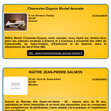
Chenevier-Dupuis Muriel Avocate
5 rue Docteur Chabry
0134146839
95120
Ermont
Maître Muriel Chenevier-Dupuis, votre avocate, vous reçoit sur rendez-vous
dans ses cabinets localisés à Ermont et à Gonesse à proximité des villes de
Franconville, de Saint-Gratien, d'Eaubonne et de Sannois dans le
département du Val-d'Oise (95).
Site : www.chenevierdupuis-avocat-ermont.fr
MAÎTRE JEAN-PIERRE SALMON
28 bd. Verd de Saint-Julien
0146266857
92190
Meudon
Avocat au Barreau des Hauts-de-Seine - 92 - depuis plus de 30 ans,
spécialiste en droit immobilier et en droit des personnes tout en conservant
mes compétences de généraliste, j'aime plaider, j'ai la pratique et l'expérience
des procédures.