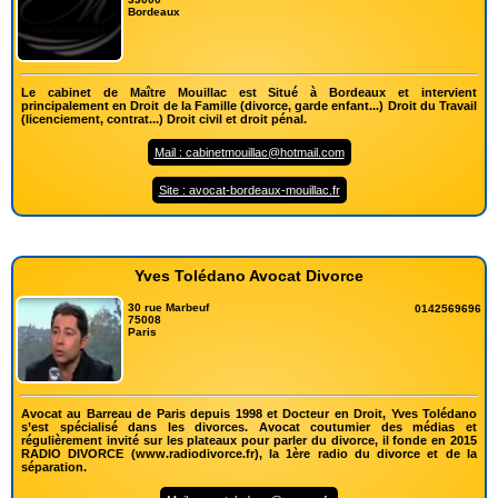
Bordeaux
Le cabinet de Maître Mouillac est Situé à Bordeaux et intervient
principalement en Droit de la Famille (divorce, garde enfant...) Droit du Travail
(licenciement, contrat...) Droit civil et droit pénal.
Mail : cabinetmouillac@hotmail.com
Site : avocat-bordeaux-mouillac.fr
Yves Tolédano Avocat Divorce
30 rue Marbeuf
0142569696
75008
Paris
Avocat au Barreau de Paris depuis 1998 et Docteur en Droit, Yves Tolédano
s’est spécialisé dans les divorces. Avocat coutumier des médias et
régulièrement invité sur les plateaux pour parler du divorce, il fonde en 2015
RADIO DIVORCE (www.radiodivorce.fr), la 1ère radio du divorce et de la
séparation.