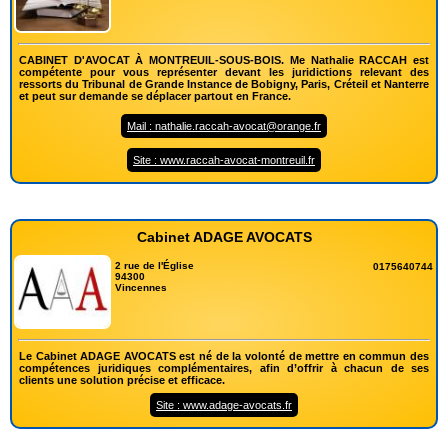
CABINET D'AVOCAT À MONTREUIL-SOUS-BOIS. Me Nathalie RACCAH est
compétente pour vous représenter devant les juridictions relevant des
ressorts du Tribunal de Grande Instance de Bobigny, Paris, Créteil et Nanterre
et peut sur demande se déplacer partout en France.
Mail : nathalie.raccah-avocat@orange.fr
Site : www.raccah-avocat-montreuil.fr
Cabinet ADAGE AVOCATS
2 rue de l'Église
0175640744
94300
Vincennes
Le Cabinet ADAGE AVOCATS est né de la volonté de mettre en commun des
compétences juridiques complémentaires, afin d’offrir à chacun de ses
clients une solution précise et efficace.
Site : www.adage-avocats.fr