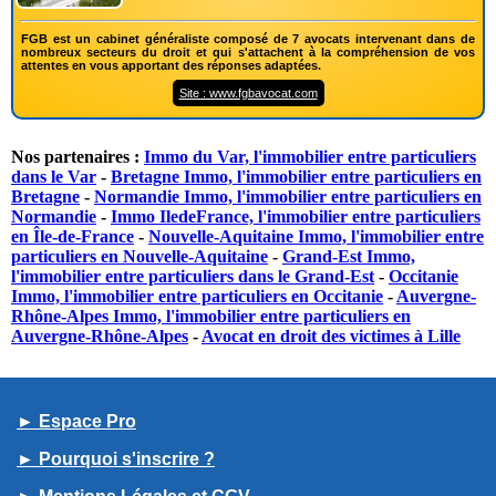
FGB est un cabinet généraliste composé de 7 avocats intervenant dans de
nombreux secteurs du droit et qui s'attachent à la compréhension de vos
attentes en vous apportant des réponses adaptées.
Site : www.fgbavocat.com
Nos partenaires :
Immo du Var, l'immobilier entre particuliers
dans le Var
-
Bretagne Immo, l'immobilier entre particuliers en
Bretagne
-
Normandie Immo, l'immobilier entre particuliers en
Normandie
-
Immo IledeFrance, l'immobilier entre particuliers
en Île-de-France
-
Nouvelle-Aquitaine Immo, l'immobilier entre
particuliers en Nouvelle-Aquitaine
-
Grand-Est Immo,
l'immobilier entre particuliers dans le Grand-Est
-
Occitanie
Immo, l'immobilier entre particuliers en Occitanie
-
Auvergne-
Rhône-Alpes Immo, l'immobilier entre particuliers en
Auvergne-Rhône-Alpes
-
Avocat en droit des victimes à Lille
► Espace Pro
► Pourquoi s'inscrire ?