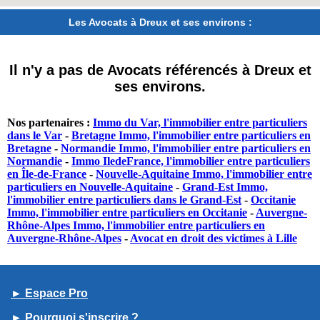
Les Avocats à Dreux et ses environs :
Il n'y a pas de Avocats référencés à Dreux et
ses environs.
Nos partenaires :
Immo du Var, l'immobilier entre particuliers
dans le Var
-
Bretagne Immo, l'immobilier entre particuliers en
Bretagne
-
Normandie Immo, l'immobilier entre particuliers en
Normandie
-
Immo IledeFrance, l'immobilier entre particuliers
en Île-de-France
-
Nouvelle-Aquitaine Immo, l'immobilier entre
particuliers en Nouvelle-Aquitaine
-
Grand-Est Immo,
l'immobilier entre particuliers dans le Grand-Est
-
Occitanie
Immo, l'immobilier entre particuliers en Occitanie
-
Auvergne-
Rhône-Alpes Immo, l'immobilier entre particuliers en
Auvergne-Rhône-Alpes
-
Avocat en droit des victimes à Lille
► Espace Pro
► Pourquoi s'inscrire ?