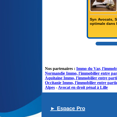
Syn Avocats, S
optimale dans l
Nos partenaires :
Immo du Var, l'immobil
Normandie Immo, l'immobilier entre par
Aquitaine Immo, l'immobilier entre parti
Occitanie Immo, l'immobilier entre partic
Alpes
-
Avocat en droit pénal à Lille
► Espace Pro