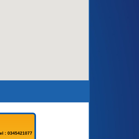
aca)
el : 0345421077