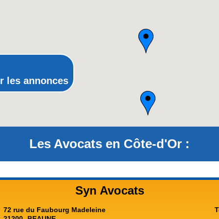
Picardie
Poitou-Charentes
Provence-Alpes-Côte-d'Azur(p
Rhône-Alpes
r les annonces
Les Avocats en Côte-d'Or :
Syn Avocats
72 rue du Faubourg Madeleine
T
21200
BEAUNE