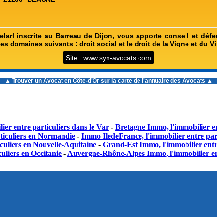
elarl inscrite au Barreau de Dijon, vous apporte conseil et déf
es domaines suivants : droit social et le droit de la Vigne et du V
Site : www.syn-avocats.com
▲ Trouver un
Avocat en Côte-d'Or
sur la carte de l'annuaire des Avocats ▲
ier entre particuliers dans le Var
-
Bretagne Immo, l'immobilier en
ticuliers en Normandie
-
Immo IledeFrance, l'immobilier entre part
culiers en Nouvelle-Aquitaine
-
Grand-Est Immo, l'immobilier entr
uliers en Occitanie
-
Auvergne-Rhône-Alpes Immo, l'immobilier en