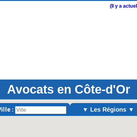
(Il y a actu
Avocats en Côte-d'Or
ille :
▼ Les Régions ▼
Alsace
Aquitaine