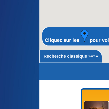
Cliquez sur les
pour voi
Recherche classique ►
Recherche classique »»»»