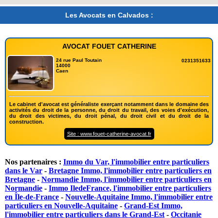
Les Avocats en Calvados :
AVOCAT FOUET CATHERINE
24 rue Paul Toutain
0231351633
14000
Caen
Le cabinet d'avocat est généraliste exerçant notamment dans le domaine des
activités du droit de la personne, du droit du travail, des voies d'exécution,
du droit des victimes, du droit pénal, du droit civil et du droit de la
construction.
Site : www.fouet-catherine-avocat.fr
Nos partenaires :
Immo du Var, l'immobilier entre particuliers
dans le Var
-
Bretagne Immo, l'immobilier entre particuliers en
Bretagne
-
Normandie Immo, l'immobilier entre particuliers en
Normandie
-
Immo IledeFrance, l'immobilier entre particuliers
en Île-de-France
-
Nouvelle-Aquitaine Immo, l'immobilier entre
particuliers en Nouvelle-Aquitaine
-
Grand-Est Immo,
l'immobilier entre particuliers dans le Grand-Est
-
Occitanie