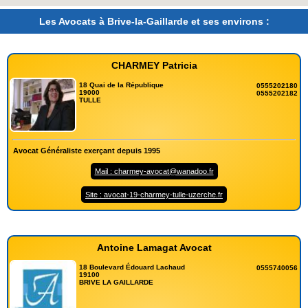
Les Avocats à Brive-la-Gaillarde et ses environs :
CHARMEY Patricia
18 Quai de la République
0555202180
19000
0555202182
TULLE
Avocat Généraliste exerçant depuis 1995
Mail : charmey-avocat@wanadoo.fr
Site : avocat-19-charmey-tulle-uzerche.fr
Antoine Lamagat Avocat
18 Boulevard Édouard Lachaud
0555740056
19100
BRIVE LA GAILLARDE