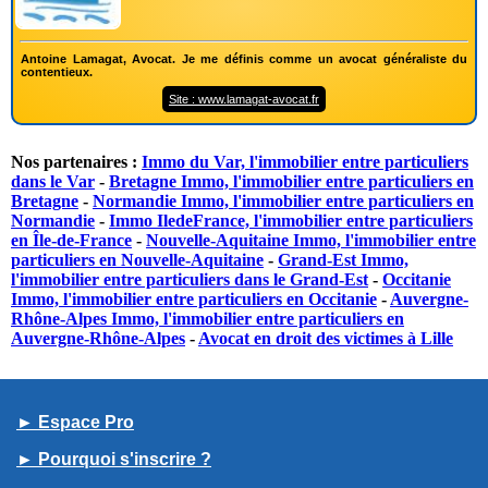
Antoine Lamagat, Avocat. Je me définis comme un avocat généraliste du
contentieux.
Site : www.lamagat-avocat.fr
Nos partenaires :
Immo du Var, l'immobilier entre particuliers
dans le Var
-
Bretagne Immo, l'immobilier entre particuliers en
Bretagne
-
Normandie Immo, l'immobilier entre particuliers en
Normandie
-
Immo IledeFrance, l'immobilier entre particuliers
en Île-de-France
-
Nouvelle-Aquitaine Immo, l'immobilier entre
particuliers en Nouvelle-Aquitaine
-
Grand-Est Immo,
l'immobilier entre particuliers dans le Grand-Est
-
Occitanie
Immo, l'immobilier entre particuliers en Occitanie
-
Auvergne-
Rhône-Alpes Immo, l'immobilier entre particuliers en
Auvergne-Rhône-Alpes
-
Avocat en droit des victimes à Lille
► Espace Pro
► Pourquoi s'inscrire ?