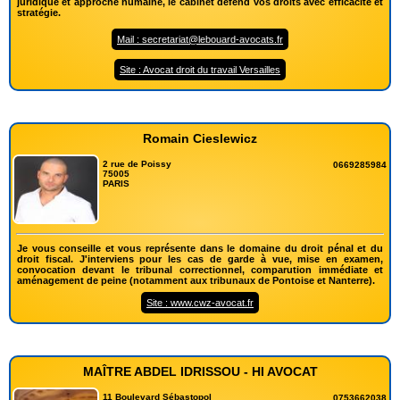
juridique et approche humaine, le cabinet défend vos droits avec efficacité et
stratégie.
Mail : secretariat@lebouard-avocats.fr
Site : Avocat droit du travail Versailles
Romain Cieslewicz
2 rue de Poissy
0669285984
75005
PARIS
Je vous conseille et vous représente dans le domaine du droit pénal et du
droit fiscal. J'interviens pour les cas de garde à vue, mise en examen,
convocation devant le tribunal correctionnel, comparution immédiate et
aménagement de peine (notamment aux tribunaux de Pontoise et Nanterre).
Site : www.cwz-avocat.fr
MAÎTRE ABDEL IDRISSOU - HI AVOCAT
11 Boulevard Sébastopol
0753662038