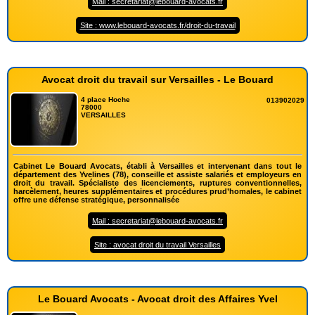
Mail : secretariat@lebouard-avocats.fr
Site : www.lebouard-avocats.fr/droit-du-travail
Avocat droit du travail sur Versailles - Le Bouard
4 place Hoche
013902029
78000
VERSAILLES
Cabinet Le Bouard Avocats, établi à Versailles et intervenant dans tout le
département des Yvelines (78), conseille et assiste salariés et employeurs en
droit du travail. Spécialiste des licenciements, ruptures conventionnelles,
harcèlement, heures supplémentaires et procédures prud’homales, le cabinet
offre une défense stratégique, personnalisée
Mail : secretariat@lebouard-avocats.fr
Site : avocat droit du travail Versailles
Le Bouard Avocats - Avocat droit des Affaires Yvel