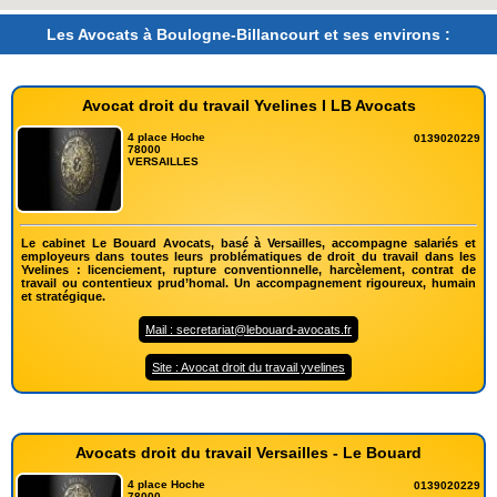
Les Avocats à Boulogne-Billancourt et ses environs :
Avocat droit du travail Yvelines I LB Avocats
4 place Hoche
0139020229
78000
VERSAILLES
Le cabinet Le Bouard Avocats, basé à Versailles, accompagne salariés et
employeurs dans toutes leurs problématiques de droit du travail dans les
Yvelines : licenciement, rupture conventionnelle, harcèlement, contrat de
travail ou contentieux prud’homal. Un accompagnement rigoureux, humain
et stratégique.
Mail : secretariat@lebouard-avocats.fr
Site : Avocat droit du travail yvelines
Avocats droit du travail Versailles - Le Bouard
4 place Hoche
0139020229
78000