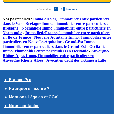
« Précédent
1
2
Suivant »
Nos partenaires :
Immo du Var, l'immobilier entre particuliers
dans le Var
-
Bretagne Immo, l'immobilier entre particuliers en
Bretagne
-
Normandie Immo, l'immobilier entre particuliers en
Normandie
-
Immo IledeFrance, l'immobilier entre particuliers
en Île-de-France
-
Nouvelle-Aquitaine Immo, l'immobilier entre
particuliers en Nouvelle-Aquitaine
-
Grand-Est Immo,
l'immobilier entre particuliers dans le Grand-Est
-
Occitanie
Immo, l'immobilier entre particuliers en Occitanie
-
Auvergne-
Rhône-Alpes Immo, l'immobilier entre particuliers en
Auvergne-Rhône-Alpes
-
Avocat en droit des victimes à Lille
► Espace Pro
► Pourquoi s'inscrire ?
► Mentions Légales et CGV
► Nous contacter