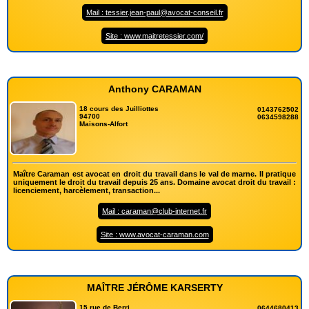
Mail : tessier.jean-paul@avocat-conseil.fr
Site : www.maitretessier.com/
Anthony CARAMAN
18 cours des Juilliottes
0143762502
94700
0634598288
Maisons-Alfort
Maître Caraman est avocat en droit du travail dans le val de marne. Il pratique
uniquement le droit du travail depuis 25 ans. Domaine avocat droit du travail :
licenciement, harcèlement, transaction...
Mail : caraman@club-internet.fr
Site : www.avocat-caraman.com
MAÎTRE JÉRÔME KARSERTY
15 rue de Berri
0644680413