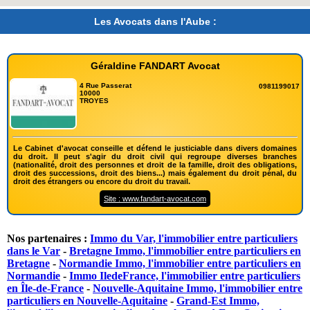
Les Avocats dans l'Aube :
Géraldine FANDART Avocat
4 Rue Passerat
0981199017
10000
TROYES
Le Cabinet d'avocat conseille et défend le justiciable dans divers domaines
du droit. Il peut s'agir du droit civil qui regroupe diverses branches
(nationalité, droit des personnes et droit de la famille, droit des obligations,
droit des successions, droit des biens...) mais également du droit pénal, du
droit des étrangers ou encore du droit du travail.
Site : www.fandart-avocat.com
Nos partenaires :
Immo du Var, l'immobilier entre particuliers
dans le Var
-
Bretagne Immo, l'immobilier entre particuliers en
Bretagne
-
Normandie Immo, l'immobilier entre particuliers en
Normandie
-
Immo IledeFrance, l'immobilier entre particuliers
en Île-de-France
-
Nouvelle-Aquitaine Immo, l'immobilier entre
particuliers en Nouvelle-Aquitaine
-
Grand-Est Immo,