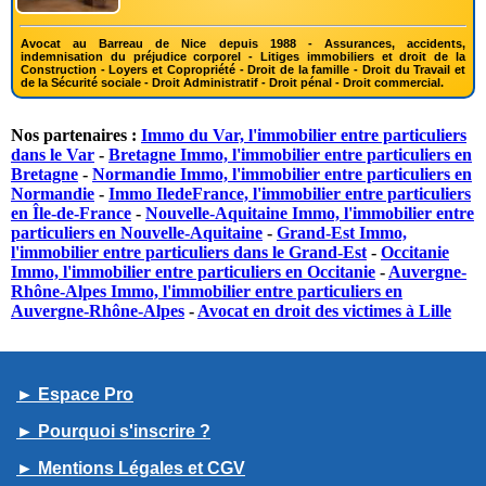
Avocat au Barreau de Nice depuis 1988 - Assurances, accidents,
indemnisation du préjudice corporel - Litiges immobiliers et droit de la
Construction - Loyers et Copropriété - Droit de la famille - Droit du Travail et
de la Sécurité sociale - Droit Administratif - Droit pénal - Droit commercial.
Nos partenaires :
Immo du Var, l'immobilier entre particuliers
dans le Var
-
Bretagne Immo, l'immobilier entre particuliers en
Bretagne
-
Normandie Immo, l'immobilier entre particuliers en
Normandie
-
Immo IledeFrance, l'immobilier entre particuliers
en Île-de-France
-
Nouvelle-Aquitaine Immo, l'immobilier entre
particuliers en Nouvelle-Aquitaine
-
Grand-Est Immo,
l'immobilier entre particuliers dans le Grand-Est
-
Occitanie
Immo, l'immobilier entre particuliers en Occitanie
-
Auvergne-
Rhône-Alpes Immo, l'immobilier entre particuliers en
Auvergne-Rhône-Alpes
-
Avocat en droit des victimes à Lille
► Espace Pro
► Pourquoi s'inscrire ?
► Mentions Légales et CGV