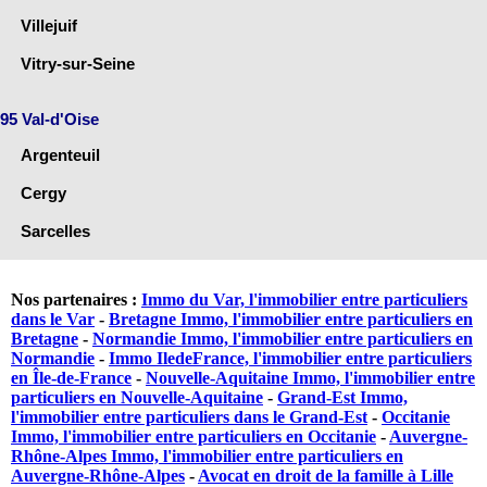
Villejuif
Vitry-sur-Seine
95 Val-d'Oise
Argenteuil
Cergy
Sarcelles
Nos partenaires :
Immo du Var, l'immobilier entre particuliers
dans le Var
-
Bretagne Immo, l'immobilier entre particuliers en
Bretagne
-
Normandie Immo, l'immobilier entre particuliers en
Normandie
-
Immo IledeFrance, l'immobilier entre particuliers
en Île-de-France
-
Nouvelle-Aquitaine Immo, l'immobilier entre
particuliers en Nouvelle-Aquitaine
-
Grand-Est Immo,
l'immobilier entre particuliers dans le Grand-Est
-
Occitanie
Immo, l'immobilier entre particuliers en Occitanie
-
Auvergne-
Rhône-Alpes Immo, l'immobilier entre particuliers en
Auvergne-Rhône-Alpes
-
Avocat en droit de la famille à Lille