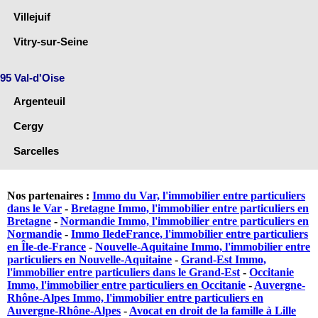
Villejuif
Vitry-sur-Seine
95 Val-d'Oise
Argenteuil
Cergy
Sarcelles
Nos partenaires :
Immo du Var, l'immobilier entre particuliers
dans le Var
-
Bretagne Immo, l'immobilier entre particuliers en
Bretagne
-
Normandie Immo, l'immobilier entre particuliers en
Normandie
-
Immo IledeFrance, l'immobilier entre particuliers
en Île-de-France
-
Nouvelle-Aquitaine Immo, l'immobilier entre
particuliers en Nouvelle-Aquitaine
-
Grand-Est Immo,
l'immobilier entre particuliers dans le Grand-Est
-
Occitanie
Immo, l'immobilier entre particuliers en Occitanie
-
Auvergne-
Rhône-Alpes Immo, l'immobilier entre particuliers en
Auvergne-Rhône-Alpes
-
Avocat en droit de la famille à Lille