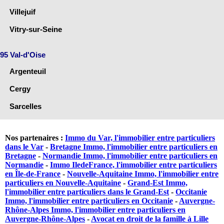
Villejuif
Vitry-sur-Seine
95 Val-d'Oise
Argenteuil
Cergy
Sarcelles
Nos partenaires :
Immo du Var, l'immobilier entre particuliers
dans le Var
-
Bretagne Immo, l'immobilier entre particuliers en
Bretagne
-
Normandie Immo, l'immobilier entre particuliers en
Normandie
-
Immo IledeFrance, l'immobilier entre particuliers
en Île-de-France
-
Nouvelle-Aquitaine Immo, l'immobilier entre
particuliers en Nouvelle-Aquitaine
-
Grand-Est Immo,
l'immobilier entre particuliers dans le Grand-Est
-
Occitanie
Immo, l'immobilier entre particuliers en Occitanie
-
Auvergne-
Rhône-Alpes Immo, l'immobilier entre particuliers en
Auvergne-Rhône-Alpes
-
Avocat en droit de la famille à Lille