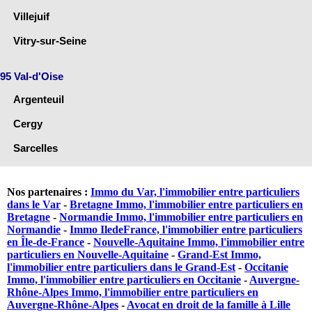
Villejuif
Vitry-sur-Seine
95 Val-d'Oise
Argenteuil
Cergy
Sarcelles
Nos partenaires :
Immo du Var, l'immobilier entre particuliers
dans le Var
-
Bretagne Immo, l'immobilier entre particuliers en
Bretagne
-
Normandie Immo, l'immobilier entre particuliers en
Normandie
-
Immo IledeFrance, l'immobilier entre particuliers
en Île-de-France
-
Nouvelle-Aquitaine Immo, l'immobilier entre
particuliers en Nouvelle-Aquitaine
-
Grand-Est Immo,
l'immobilier entre particuliers dans le Grand-Est
-
Occitanie
Immo, l'immobilier entre particuliers en Occitanie
-
Auvergne-
Rhône-Alpes Immo, l'immobilier entre particuliers en
Auvergne-Rhône-Alpes
-
Avocat en droit de la famille à Lille