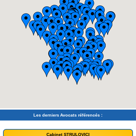
Les derniers Avocats référencés :
Cabinet STRULOVICI