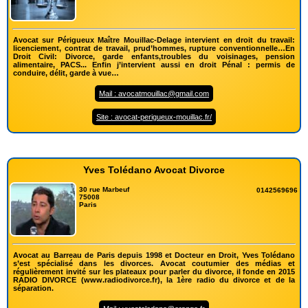
Avocat sur Périgueux Maître Mouillac-Delage intervient en droit du travail:
licenciement, contrat de travail, prud’hommes, rupture conventionnelle…En
Droit Civil: Divorce, garde enfants,troubles du voisinages, pension
alimentaire, PACS... Enfin j’intervient aussi en droit Pénal : permis de
conduire, délit, garde à vue…
Mail : avocatmouillac@gmail.com
Site : avocat-perigueux-mouillac.fr/
Yves Tolédano Avocat Divorce
30 rue Marbeuf
0142569696
75008
Paris
Avocat au Barreau de Paris depuis 1998 et Docteur en Droit, Yves Tolédano
s’est spécialisé dans les divorces. Avocat coutumier des médias et
régulièrement invité sur les plateaux pour parler du divorce, il fonde en 2015
RADIO DIVORCE (www.radiodivorce.fr), la 1ère radio du divorce et de la
séparation.