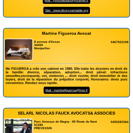
Mail : yvestoledano@orange.fr
Site : www.divorceamiable.org
Martine Figueroa Avocat
8 avenue d'Assas
0467922108
34000
Montpellier
Me FIGUEROA a crée son cabinet en 1980. Elle traite les dossiers en droit de
la famille: divorce, séparation, adoption... droit pénal: infractions
sexuelles,escroquerie, vol, violences ... droit routier, droit immobilier et des
loyers, droit de la réparation du préjudice corporel, Honoraires: devis puis
convention. Rendez-vous rapide.
Mail : martinefigueroa@free.fr
SELARL NICOLAS FAUCK AVOCATS& ASSOCIES
Parc Anneaux de Magny - 80 Route du Nant
0450282364
01280
PREVESSIN