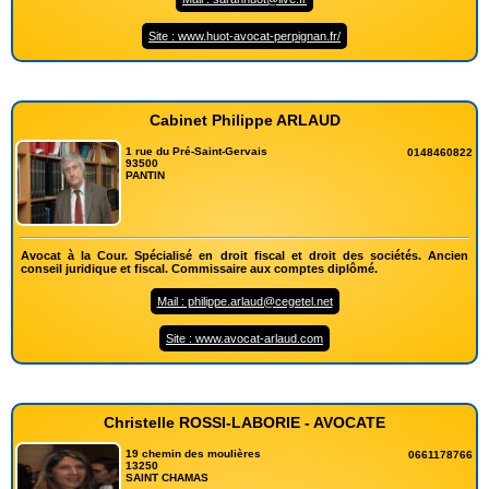
Site : www.huot-avocat-perpignan.fr/
Cabinet Philippe ARLAUD
1 rue du Pré-Saint-Gervais
0148460822
93500
PANTIN
Avocat à la Cour. Spécialisé en droit fiscal et droit des sociétés. Ancien
conseil juridique et fiscal. Commissaire aux comptes diplômé.
Mail : philippe.arlaud@cegetel.net
Site : www.avocat-arlaud.com
Christelle ROSSI-LABORIE - AVOCATE
19 chemin des moulières
0661178766
13250
SAINT CHAMAS