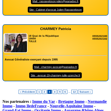
Mail : rasoaveloson.julien@wanadoo.fr
Site : Cabinet d'avocat Julien Rasoaveloson
CHARMEY Patricia
18 Quai de la République
0555202180
19000
0555202182
TULLE
Avocat Généraliste exerçant depuis 1995
Mail : charmey-avocat@wanadoo.fr
Site : avocat-19-charmey-tulle-uzerche.fr
« Précédent
1
2
3
4
5
6
…
12
Suivant »
Nos partenaires :
Immo du Var
-
Bretagne Immo
-
Normandie
Immo
-
Immo IledeFrance
-
Nouvelle-Aquitaine Immo
-
Grand-Est Immo
-
Occitanie Immo
-
Auvergne-Rhône-Alpes