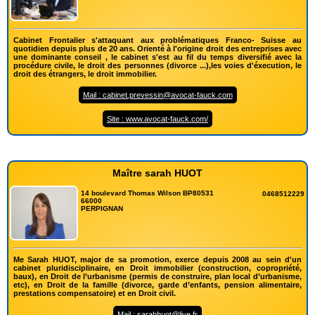
Cabinet Frontalier s'attaquant aux problématiques Franco- Suisse au
quotidien depuis plus de 20 ans. Orienté à l'origine droit des entreprises avec
une dominante conseil , le cabinet s'est au fil du temps diversifié avec la
procédure civile, le droit des personnes (divorce ...),les voies d'éxecution, le
droit des étrangers, le droit immobilier.
Mail : cabinet.prevessin@avocat-fauck.com
Site : www.avocat-fauck.com/
Maître sarah HUOT
14 boulevard Thomas Wilson BP80531
0468512229
66000
PERPIGNAN
Me Sarah HUOT, major de sa promotion, exerce depuis 2008 au sein d'un
cabinet pluridisciplinaire, en Droit immobilier (construction, copropriété,
baux), en Droit de l’urbanisme (permis de construire, plan local d’urbanisme,
etc), en Droit de la famille (divorce, garde d’enfants, pension alimentaire,
prestations compensatoire) et en Droit civil.
Mail : sarahhuot@live.fr