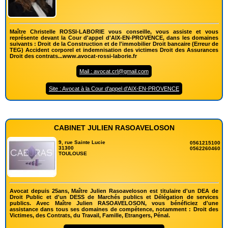
Maître Christelle ROSSI-LABORIE vous conseille, vous assiste et vous
représente devant la Cour d'appel d'AIX-EN-PROVENCE, dans les domaines
suivants : Droit de la Construction et de l'immobilier Droit bancaire (Erreur de
TEG) Accident corporel et indemnisation des victimes Droit des Assurances
Droit des contrats...www.avocat-rossi-laborie.fr
Mail : avocat.crl@gmail.com
Site : Avocat à la Cour d'appel d'AIX-EN-PROVENCE
CABINET JULIEN RASOAVELOSON
9, rue Sainte Lucie
0561215100
31300
0562260460
TOULOUSE
Avocat depuis 25ans, Maître Julien Rasoaveloson est titulaire d'un DEA de
Droit Public et d'un DESS de Marchés publics et Délégation de services
publics. Avec Maître Julien RASOAVELOSON, vous bénéficiez d'une
assistance dans tous ses domaines de compétence, notamment : Droit des
Victimes, des Contrats, du Travail, Famille, Etrangers, Pénal.