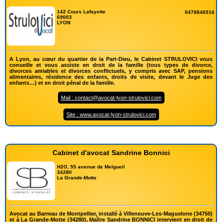
142 Cours Lafayette
0478846516
69003
LYON
A Lyon, au cœur du quartier de la Part-Dieu, le Cabinet STRULOVICI vous
conseille et vous assiste en droit de la famille (tous types de divorce,
divorces amiables et divorces conflictuels, y compris avec SAP, pensions
alimentaires, résidence des enfants, droits de visite, devant le Juge des
enfants…) et en droit pénal de la famille.
Mail : contact@avocat-lyon-strulovici.com
Site : www.avocat-lyon-strulovici.com
Cabinet d'avocat Sandrine Bonnici
H2O, 55 avenue de Melgueil
34280
La Grande-Motte
Avocat au Barreau de Montpellier, installé à Villeneuve-Les-Maguelone (34750)
et à La Grande-Motte (34280), Maître Sandrine BONNICI intervient en droit de