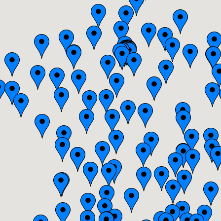
Auvergne
Basse-Normandie
Bourgogne
Bretagne
Centre
Champagne-Ardenne
Franche-Comté
Haute-Normandie
Ile-de-France
Languedoc-Roussillon
Limousin
Lorraine
Midi-Pyrénées
Nord-Pas-de-Calais
Pays-de-la-Loire