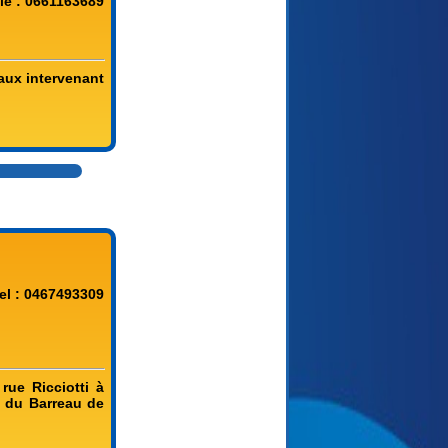
le : 0661163689
aux intervenant
el : 0467493309
rue Ricciotti à
e du Barreau de