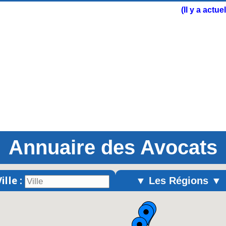
(Il y a actu
Annuaire des Avocats
ille :
▼ Les Régions ▼
Alsace
Aquitaine