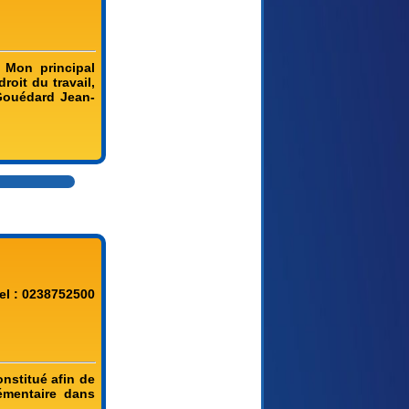
 Mon principal
roit du travail,
 Gouédard Jean-
el : 0238752500
nstitué afin de
émentaire dans