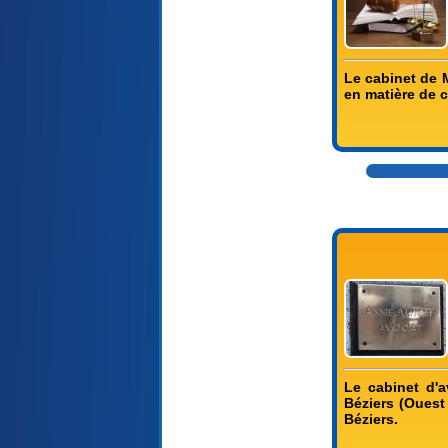
Le cabinet de 
en matière de c
Le cabinet d'a
Béziers (Ouest
Béziers.