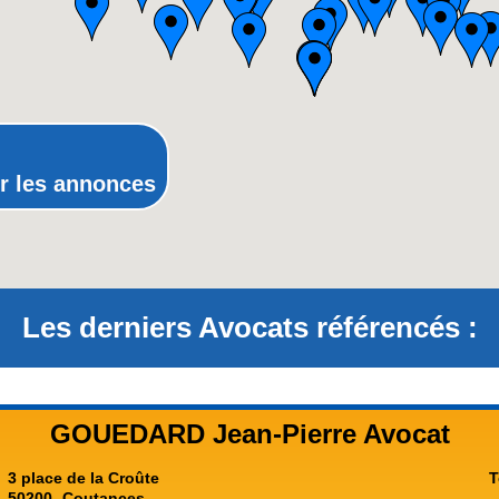
Picardie
Poitou-Charentes
Provence-Alpes-Côte-d'Azur(p
Rhône-Alpes
r les annonces
Les derniers Avocats référencés :
GOUEDARD Jean-Pierre Avocat
3 place de la Croûte
T
50200
Coutances