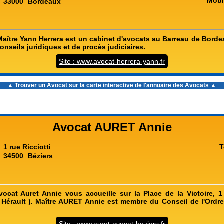
Mobi
33000
Bordeaux
Maître Yann Herrera est un cabinet d'avocats au Barreau de Borde
onseils juridiques et de procès judiciaires.
Site : www.avocat-herrera-yann.fr
▲ Trouver un Avocat sur la carte interactive de l'
annuaire des Avocats
▲
Avocat AURET Annie
1 rue Ricciotti
T
34500
Béziers
vocat Auret Annie vous accueille sur la Place de la Victoire, 1 
 Hérault ). Maître AURET Annie est membre du Conseil de l'Ordr