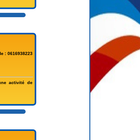
le : 0616938223
ne activité de