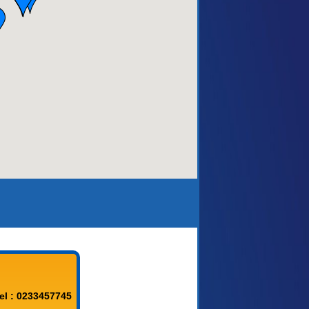
aca)
el : 0233457745