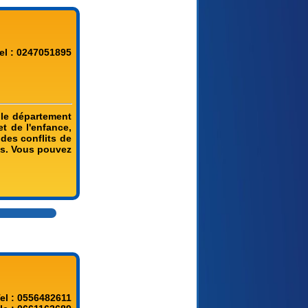
el : 0247051895
 le département
et de l'enfance,
des conflits de
nts. Vous pouvez
el : 0556482611