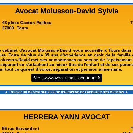
Avocat Molusson-David Sylvie
43 place Gaston Pailhou
T
37000
Tours
e cabinet d'avocat Molusson-David vous accueille à Tours dans
oire. Forte de plus de 35 ans d'expérience en droit de la famille 
Molusson-David met ses compétences au service de l'apaisement 
séparent en s'attachant au mieux être de l'enfant et de ses pare
ur tout ce qui est divorce, séparation et pension alimentaire.
Site : www.avocat-molusson-tours.fr
▲ Trouver un Avocat sur la carte interactive de l'
annuaire des Avocats
▲
HERRERA YANN AVOCAT
55 rue Servandoni
T