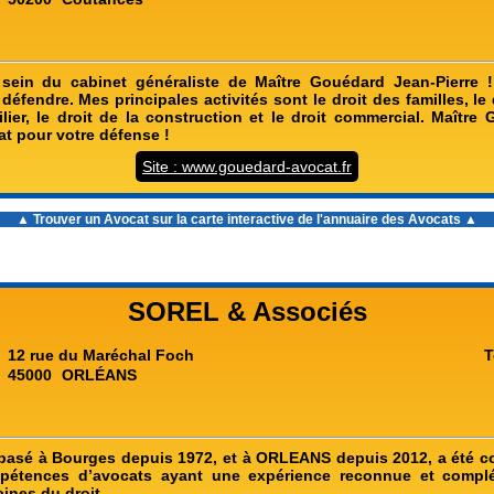
sein du cabinet généraliste de Maître Gouédard Jean-Pierre !
 défendre. Mes principales activités sont le droit des familles, le d
ilier, le droit de la construction et le droit commercial. Maître
at pour votre défense !
Site : www.gouedard-avocat.fr
▲ Trouver un Avocat sur la carte interactive de l'
annuaire des Avocats
▲
SOREL & Associés
12 rue du Maréchal Foch
T
45000
ORLÉANS
 basé à Bourges depuis 1972, et à ORLEANS depuis 2012, a été co
mpétences d’avocats ayant une expérience reconnue et compl
ines du droit.