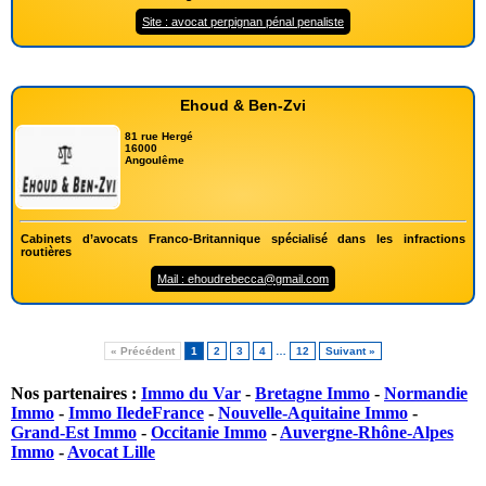
Site : avocat perpignan pénal penaliste
Ehoud & Ben-Zvi
81 rue Hergé
16000
Angoulême
Cabinets d’avocats Franco-Britannique spécialisé dans les infractions
routières
Mail : ehoudrebecca@gmail.com
« Précédent
1
2
3
4
…
12
Suivant »
Nos partenaires :
Immo du Var
-
Bretagne Immo
-
Normandie
Immo
-
Immo IledeFrance
-
Nouvelle-Aquitaine Immo
-
Grand-Est Immo
-
Occitanie Immo
-
Auvergne-Rhône-Alpes
Immo
-
Avocat Lille