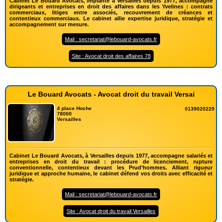
Cabinet Le Bouard Avocats, implanté à Versailles depuis 1977, accompagne
dirigeants et entreprises en droit des affaires dans les Yvelines : contrats
commerciaux, litiges entre associés, recouvrement de créances et
contentieux commerciaux. Le cabinet allie expertise juridique, stratégie et
accompagnement sur mesure.
Mail : secretariat@lebouard-avocats.fr
Site : Avocat droit des affaires 78
Le Bouard Avocats - Avocat droit du travail Versai
4 place Hoche
0139020229
78000
Versailles
Cabinet Le Bouard Avocats, à Versailles depuis 1977, accompagne salariés et
entreprises en droit du travail : procédure de licenciement, rupture
conventionnelle, contentieux devant les Prud’hommes. Alliant rigueur
juridique et approche humaine, le cabinet défend vos droits avec efficacité et
stratégie.
Mail : secretariat@lebouard-avocats.fr
Site : Avocat droit du travail Versailles