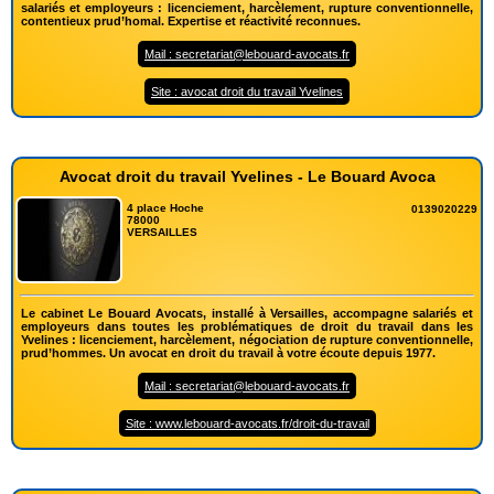
salariés et employeurs : licenciement, harcèlement, rupture conventionnelle,
contentieux prud’homal. Expertise et réactivité reconnues.
Mail : secretariat@lebouard-avocats.fr
Site : avocat droit du travail Yvelines
Avocat droit du travail Yvelines - Le Bouard Avoca
4 place Hoche
0139020229
78000
VERSAILLES
Le cabinet Le Bouard Avocats, installé à Versailles, accompagne salariés et
employeurs dans toutes les problématiques de droit du travail dans les
Yvelines : licenciement, harcèlement, négociation de rupture conventionnelle,
prud’hommes. Un avocat en droit du travail à votre écoute depuis 1977.
Mail : secretariat@lebouard-avocats.fr
Site : www.lebouard-avocats.fr/droit-du-travail