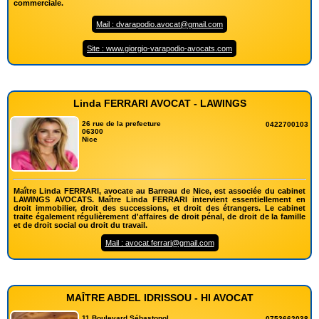
commerciale.
Mail : dvarapodio.avocat@gmail.com
Site : www.giorgio-varapodio-avocats.com
Linda FERRARI AVOCAT - LAWINGS
26 rue de la prefecture
0422700103
06300
Nice
Maître Linda FERRARI, avocate au Barreau de Nice, est associée du cabinet
LAWINGS AVOCATS. Maître Linda FERRARI intervient essentiellement en
droit immobilier, droit des successions, et droit des étrangers. Le cabinet
traite également régulièrement d'affaires de droit pénal, de droit de la famille
et de droit social ou droit du travail.
Mail : avocat.ferrari@gmail.com
MAÎTRE ABDEL IDRISSOU - HI AVOCAT
11 Boulevard Sébastopol
0753662038