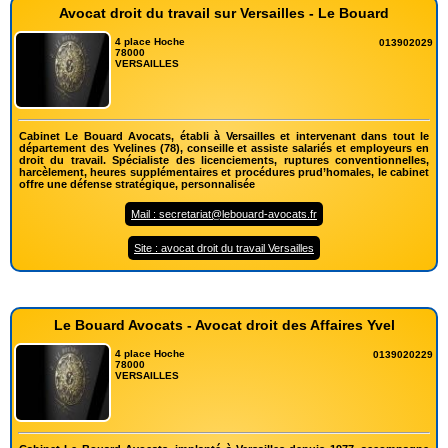
Avocat droit du travail sur Versailles - Le Bouard
4 place Hoche
013902029
78000
VERSAILLES
Cabinet Le Bouard Avocats, établi à Versailles et intervenant dans tout le
département des Yvelines (78), conseille et assiste salariés et employeurs en
droit du travail. Spécialiste des licenciements, ruptures conventionnelles,
harcèlement, heures supplémentaires et procédures prud’homales, le cabinet
offre une défense stratégique, personnalisée
Mail : secretariat@lebouard-avocats.fr
Site : avocat droit du travail Versailles
Le Bouard Avocats - Avocat droit des Affaires Yvel
4 place Hoche
0139020229
78000
VERSAILLES