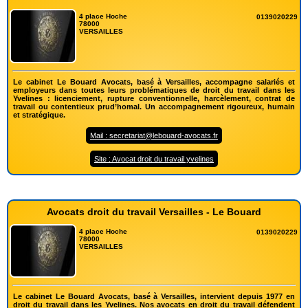
4 place Hoche
0139020229
78000
VERSAILLES
Le cabinet Le Bouard Avocats, basé à Versailles, accompagne salariés et
employeurs dans toutes leurs problématiques de droit du travail dans les
Yvelines : licenciement, rupture conventionnelle, harcèlement, contrat de
travail ou contentieux prud’homal. Un accompagnement rigoureux, humain
et stratégique.
Mail : secretariat@lebouard-avocats.fr
Site : Avocat droit du travail yvelines
Avocats droit du travail Versailles - Le Bouard
4 place Hoche
0139020229
78000
VERSAILLES
Le cabinet Le Bouard Avocats, basé à Versailles, intervient depuis 1977 en
droit du travail dans les Yvelines. Nos avocats en droit du travail défendent