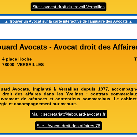
Site : avocat droit du travail Versailles
▲ Trouver un Avocat sur la carte interactive de l'
annuaire des Avocats
▲
uard Avocats - Avocat droit des Affaire
4 place Hoche
T
78000
VERSAILLES
uard Avocats, implanté à Versailles depuis 1977, accompagne
 droit des affaires dans les Yvelines : contrats commerciaux
uvrement de créances et contentieux commerciaux. Le cabinet 
atégie et accompagnement sur mesure.
Mail : secretariat@lebouard-avocats.fr
Site : Avocat droit des affaires 78