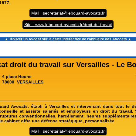
1977.
Mail : secretariat@lebouard-avocats.fr
Site : www.lebouard-avocats.fr/droit-du-travail
▲ Trouver un Avocat sur la carte interactive de l'
annuaire des Avocats
▲
at droit du travail sur Versailles - Le B
4 place Hoche
78000
VERSAILLES
ard Avocats, établi à Versailles et intervenant dans tout le 
conseille et assiste salariés et employeurs en droit du travail.
 ruptures conventionnelles, harcèlement, heures supplémentaire
le cabinet offre une défense stratégique, personnalisée
Mail : secretariat@lebouard-avocats.fr