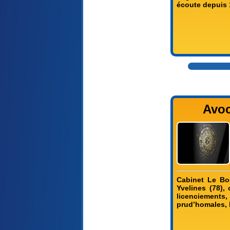
écoute depuis 
Avoc
Cabinet Le Bou
Yvelines (78), 
licenciements,
prud’homales, 