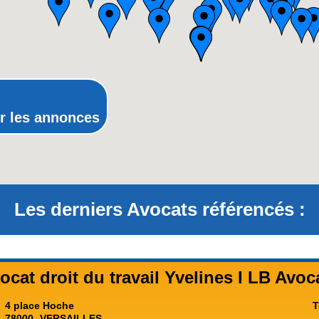
Picardie
Poitou-Charentes
Provence-Alpes-Côte-d'Azur(p
Rhône-Alpes
r les annonces
Les derniers Avocats référencés :
ocat droit du travail Yvelines I LB Avoc
4 place Hoche
T
78000
VERSAILLES