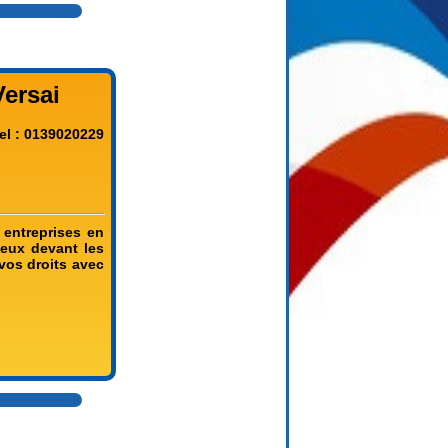
Versai
el : 0139020229
 entreprises en
ieux devant les
vos droits avec