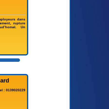
mployeurs dans
iement, rupture
rud’homal. Un
uard
el : 0139020229