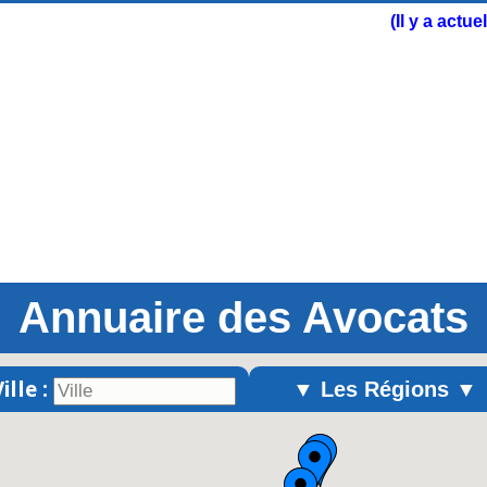
(Il y a actu
Annuaire des Avocats
ille :
▼ Les Régions ▼
Alsace
Aquitaine