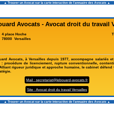
▲ Trouver un Avocat sur la carte interactive de l'
annuaire des Avocats
▲
uard Avocats - Avocat droit du travail 
4 place Hoche
T
78000
Versailles
ard Avocats, à Versailles depuis 1977, accompagne salariés et
il : procédure de licenciement, rupture conventionnelle, content
lliant rigueur juridique et approche humaine, le cabinet défend 
ratégie.
Mail : secretariat@lebouard-avocats.fr
Site : Avocat droit du travail Versailles
▲ Trouver un Avocat sur la carte interactive de l'
annuaire des Avocats
▲