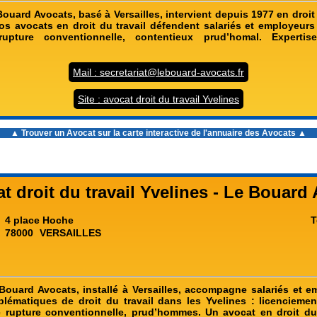
ouard Avocats, basé à Versailles, intervient depuis 1977 en droit
Nos avocats en droit du travail défendent salariés et employeurs 
rupture conventionnelle, contentieux prud’homal. Expertise
Mail : secretariat@lebouard-avocats.fr
Site : avocat droit du travail Yvelines
▲ Trouver un Avocat sur la carte interactive de l'
annuaire des Avocats
▲
t droit du travail Yvelines - Le Bouard
4 place Hoche
T
78000
VERSAILLES
Bouard Avocats, installé à Versailles, accompagne salariés et 
blématiques de droit du travail dans les Yvelines : licenciemen
 rupture conventionnelle, prud’hommes. Un avocat en droit du 