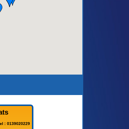
aca)
ats
el : 0139020229