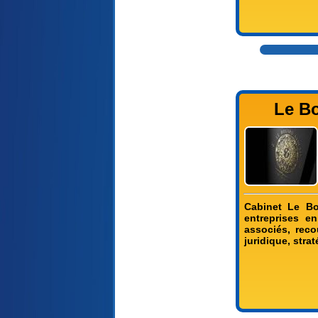
Le Bo
Cabinet Le Bo
entreprises en
associés, reco
juridique, str