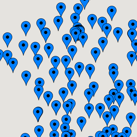
Auvergne
Basse-Normandie
Bourgogne
Bretagne
Centre
Champagne-Ardenne
Franche-Comté
Haute-Normandie
Ile-de-France
Languedoc-Roussillon
Limousin
Lorraine
Midi-Pyrénées
Nord-Pas-de-Calais
Pays-de-la-Loire