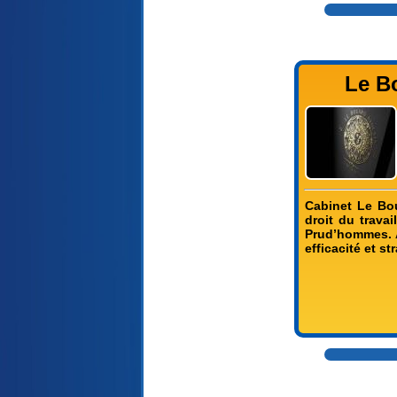
Le Bo
Cabinet Le Bou
droit du trava
Prud’hommes. A
efficacité et st