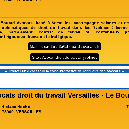
 Bouard Avocats, basé à Versailles, accompagne salariés et e
roblématiques de droit du travail dans les Yvelines : licenc
lle, harcèlement, contrat de travail ou contentieux p
 rigoureux, humain et stratégique.
Mail : secretariat@lebouard-avocats.fr
Site : Avocat droit du travail yvelines
▲ Trouver un Avocat sur la carte interactive de l'
annuaire des Avocats
▲
cats droit du travail Versailles - Le Bo
4 place Hoche
T
78000
VERSAILLES